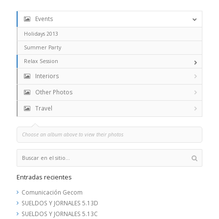
Events
Holidays 2013
Summer Party
Relax Session
Interiors
Other Photos
Travel
Choose an album above to view their photos
Entradas recientes
Comunicación Gecom
SUELDOS Y JORNALES 5.13D
SUELDOS Y JORNALES 5.13C