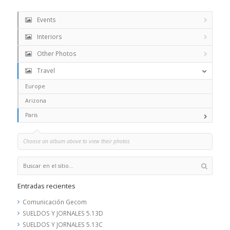
Events
Interiors
Other Photos
Travel
Europe
Arizona
Paris
Choose an album above to view their photos
Entradas recientes
Comunicación Gecom
SUELDOS Y JORNALES 5.13D
SUELDOS Y JORNALES 5.13C