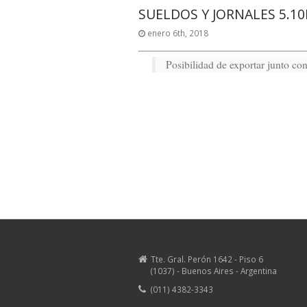
SUELDOS Y JORNALES 5.1
enero 6th, 2018
Posibilidad de exportar junto con
Tte. Gral. Perón 1642 - Piso 6
(1037) - Buenos Aires - Argentina
(011) 4382-3343