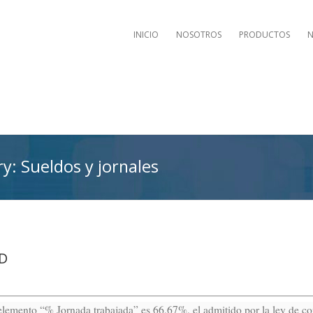
INICIO
NOSOTROS
PRODUCTOS
N
ry: Sueldos y jornales
3D
elemento “% Jornada trabajada” es 66,67%, el admitido por la ley de cont