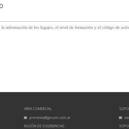
0D
 la información de los legajos, el nivel de formación y el código de act
ÁREA COMERCIAL
SOPO
preventa@gecom.com.ar
se
BUZÓN DE SUGERENCIAS
SOPO