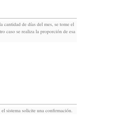
a cantidad de días del mes, se tome el
ro caso se realiza la proporción de esa
 el sistema solicite una confirmación.