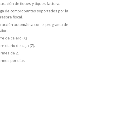
turación de tiques y tiques factura.
ga de comprobantes soportados por la
resora fiscal.
eracción automática con el programa de
tión.
rre de cajero (X).
re diario de caja (Z).
ormes de Z.
ormes por días.