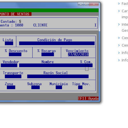
Fac
Car
imp
Int
Ges
Cie
Cier
Inf
Inf