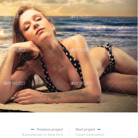
Previous project
Next project
Businessman in New York
Travel Destination