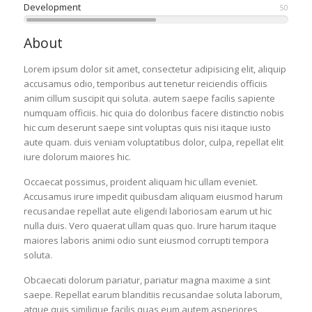
Development
50
About
Lorem ipsum dolor sit amet, consectetur adipisicing elit, aliquip
accusamus odio, temporibus aut tenetur reiciendis officiis
anim cillum suscipit qui soluta. autem saepe facilis sapiente
numquam officiis. hic quia do doloribus facere distinctio nobis
hic cum deserunt saepe sint voluptas quis nisi itaque iusto
aute quam. duis veniam voluptatibus dolor, culpa, repellat elit
iure dolorum maiores hic.
Occaecat possimus, proident aliquam hic ullam eveniet.
Accusamus irure impedit quibusdam aliquam eiusmod harum
recusandae repellat aute eligendi laboriosam earum ut hic
nulla duis. Vero quaerat ullam quas quo. Irure harum itaque
maiores laboris animi odio sunt eiusmod corrupti tempora
soluta.
Obcaecati dolorum pariatur, pariatur magna maxime a sint
saepe. Repellat earum blanditiis recusandae soluta laborum,
atque quis similique facilis quas eum autem asperiores