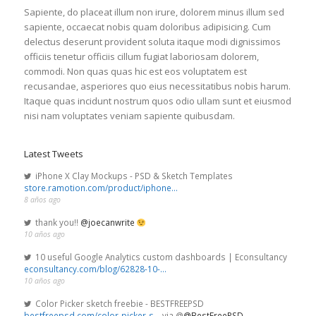
Sapiente, do placeat illum non irure, dolorem minus illum sed
sapiente, occaecat nobis quam doloribus adipisicing. Cum
delectus deserunt provident soluta itaque modi dignissimos
officiis tenetur officiis cillum fugiat laboriosam dolorem,
commodi. Non quas quas hic est eos voluptatem est
recusandae, asperiores quo eius necessitatibus nobis harum.
Itaque quas incidunt nostrum quos odio ullam sunt et eiusmod
nisi nam voluptates veniam sapiente quibusdam.
Latest Tweets
iPhone X Clay Mockups - PSD & Sketch Templates
store.ramotion.com/product/iphone…
8 años ago
thank you!!
@joecanwrite
10 años ago
10 useful Google Analytics custom dashboards | Econsultancy
econsultancy.com/blog/62828-10-…
10 años ago
Color Picker sketch freebie - BESTFREEPSD
bestfreepsd.com/color-picker-s…
via @
@BestFreePSD